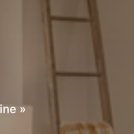
ine »