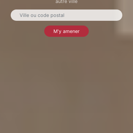
autre ville
M'y amener