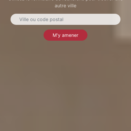
autre ville
M'y amener