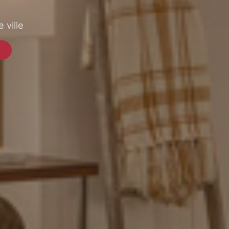
 ville