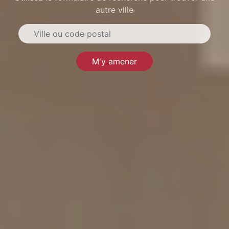
autre ville
M'y amener