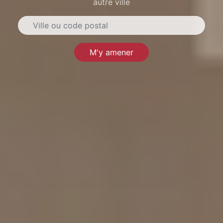
autre ville
M'y amener