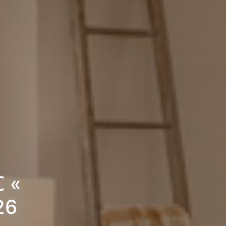
C «
26