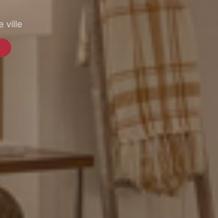
 ville