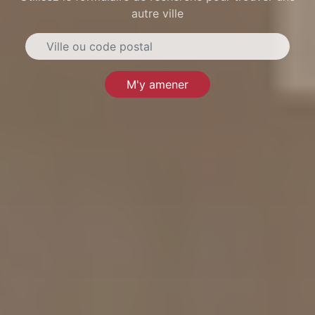
autre ville
M'y amener