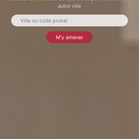
autre ville
M'y amener