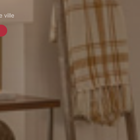
 ville