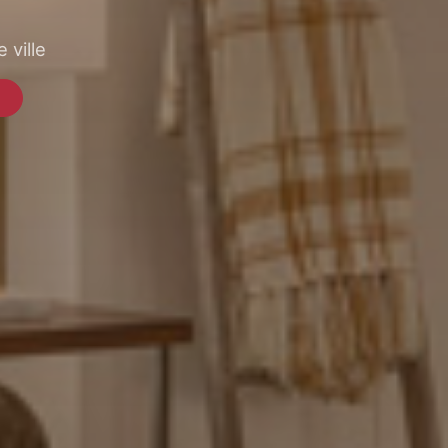
 ville