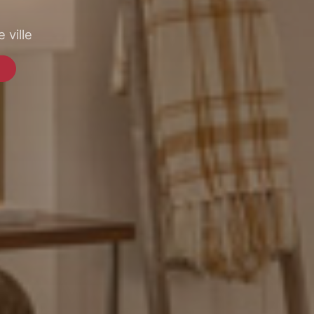
 ville