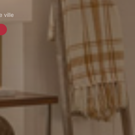
 ville