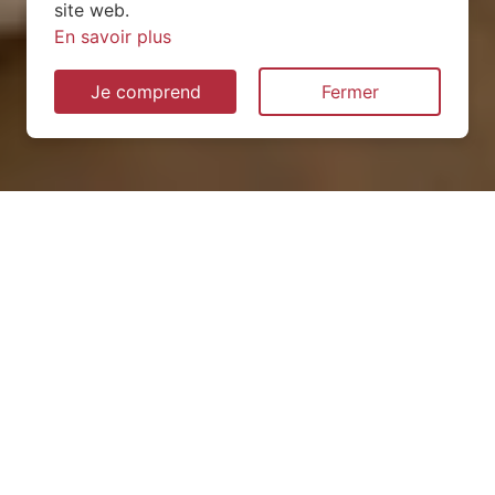
site web.
En savoir plus
Je comprend
Fermer
Installation de pompe à
chaleur à Dohis (02360)
QUEL TYPE CHOISIR ?