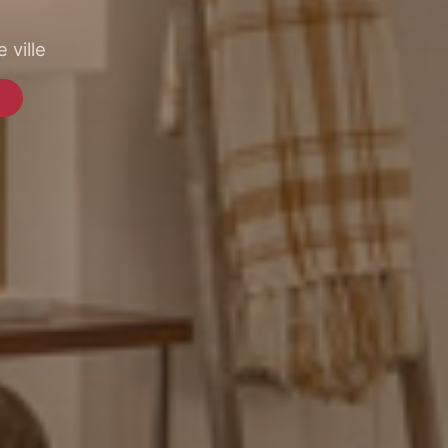
 ville