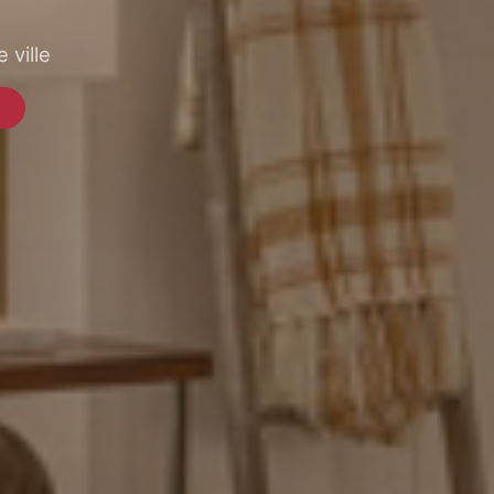
 ville