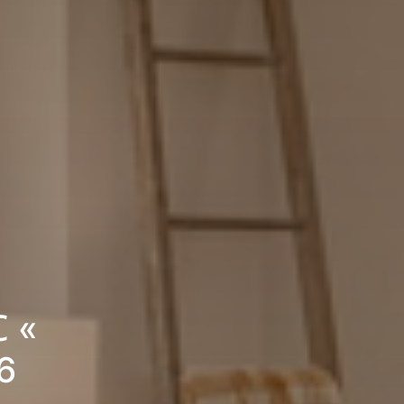
C «
6