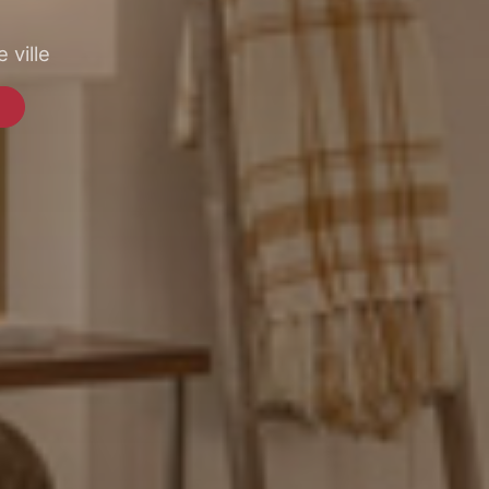
 ville