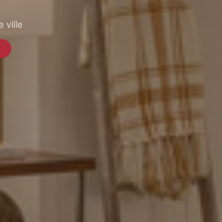
 ville