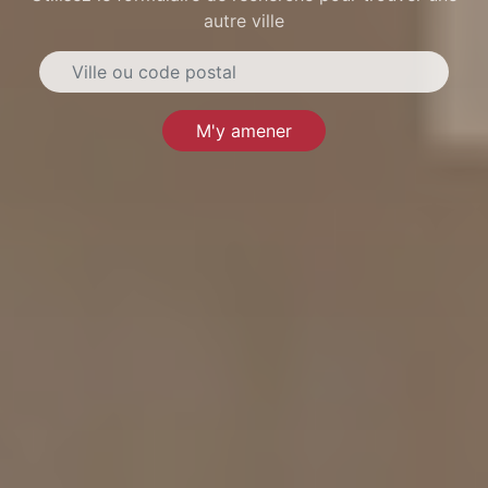
autre ville
M'y amener