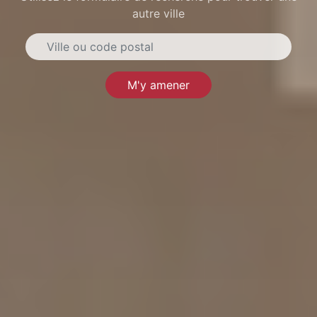
autre ville
M'y amener