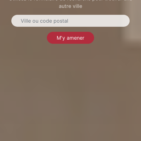
autre ville
M'y amener