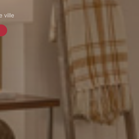
 ville