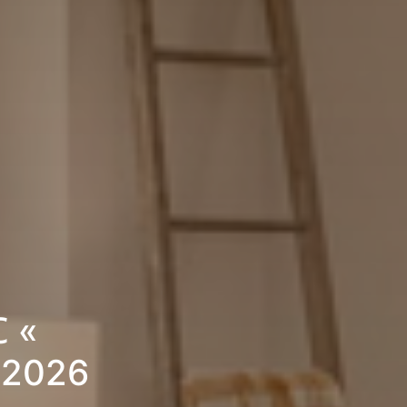
C «
 2026