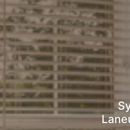
Sy
Lane