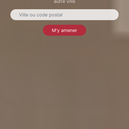
autre ville
M'y amener