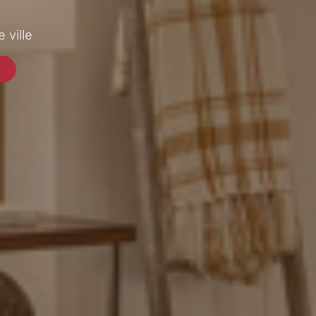
 ville