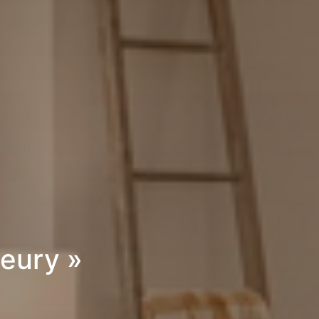
eury »