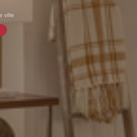
 ville