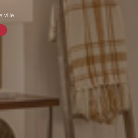
 ville