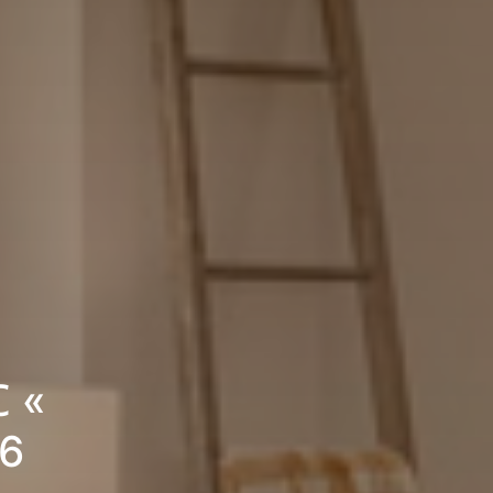
C «
26