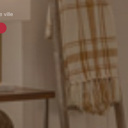
 ville