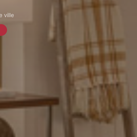
 ville