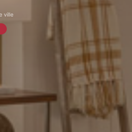
 ville