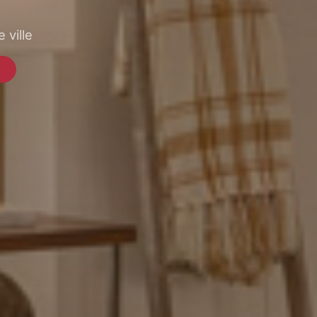
 ville