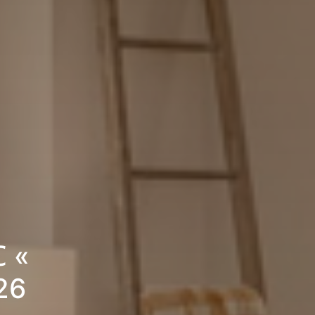
C «
26