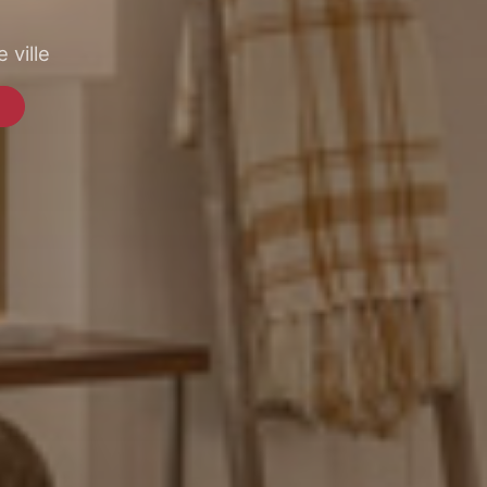
 ville