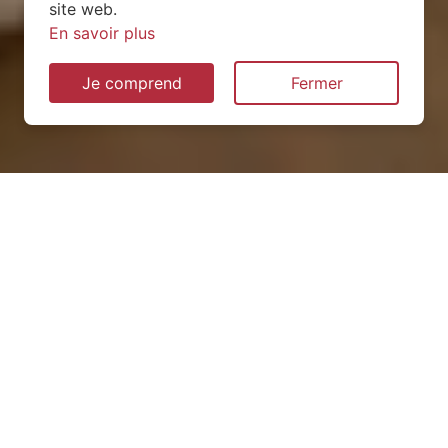
site web.
En savoir plus
Je comprend
Fermer
Installation de pompe à
chaleur à Réhon (54430)
QUEL TYPE CHOISIR ?