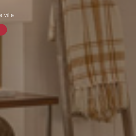
 ville