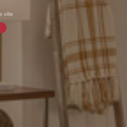
 ville