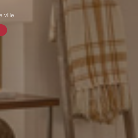
 ville