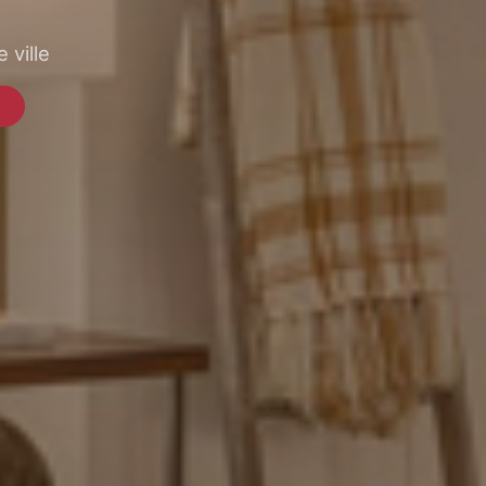
 ville