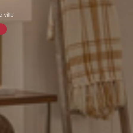
 ville