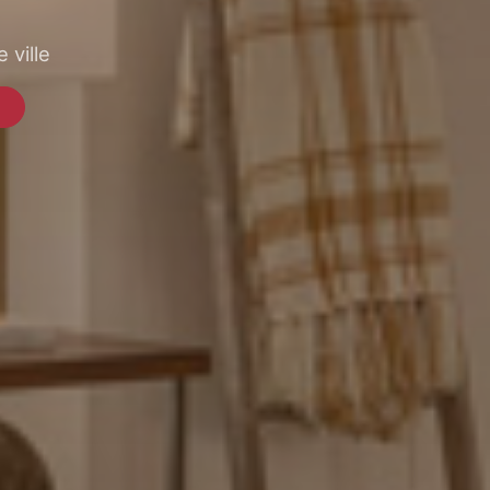
 ville