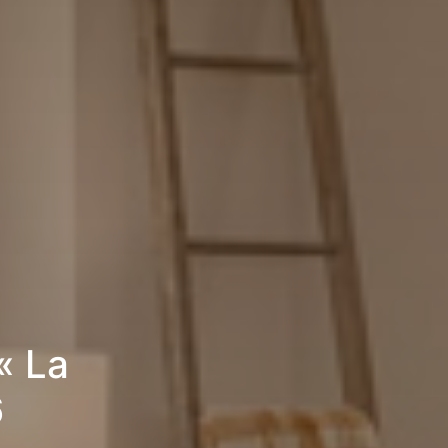
« La
6