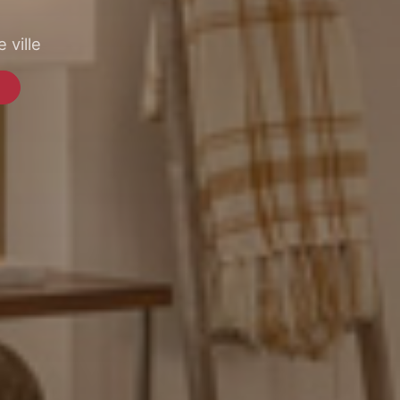
 ville