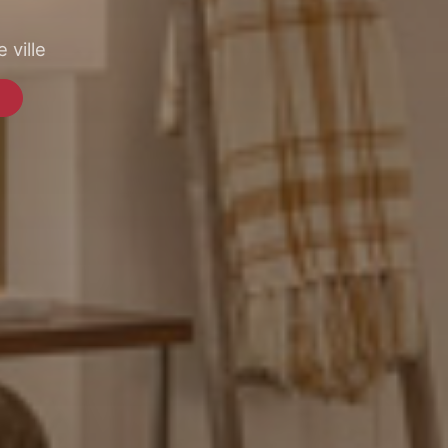
 ville