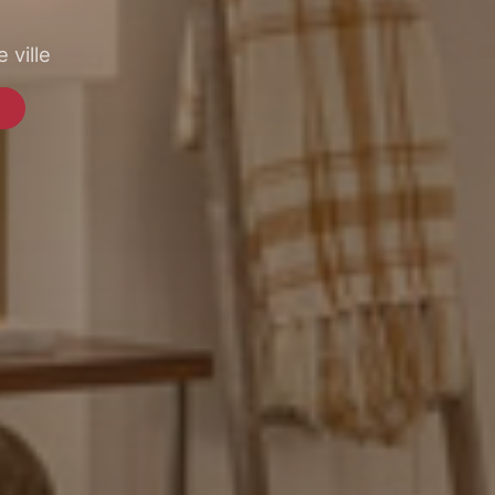
 ville