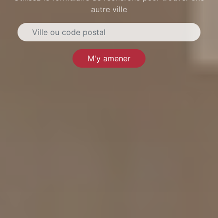
autre ville
M'y amener