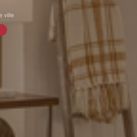
 ville