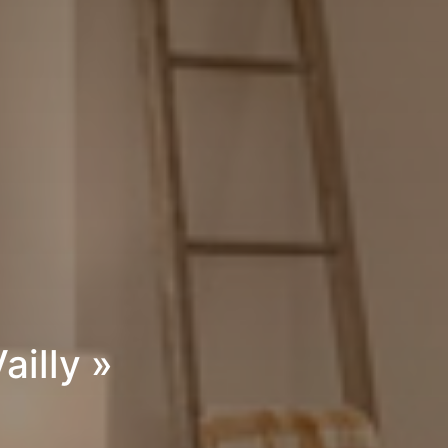
illy »