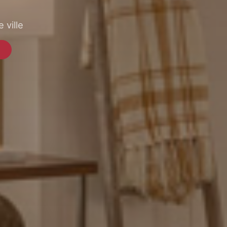
 ville